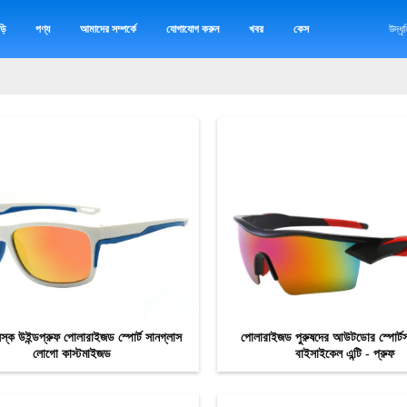
়ি
পণ্য
আমাদের সম্পর্কে
যোগাযোগ করুন
খবর
কেস
উদ্ধ
য়স্ক উইন্ডপ্রুফ পোলারাইজড স্পোর্ট সানগ্লাস
পোলারাইজড পুরুষদের আউটডোর স্পোর্টস
লোগো কাস্টমাইজড
বাইসাইকেল এন্টি - প্রুফ
এখন যোগাযোগ
এখন যোগাযোগ