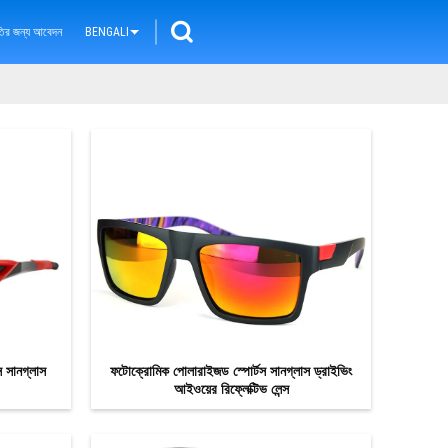
ৃতির জন্য আবেদন
BENGALI
 সানগ্লাস
ফটোক্রোমিক পোলারাইজড স্পোর্টস সানগ্লাস ড্রাইভিং
আইওয়ের রিফ্লেক্টিভ লেন্স
এখন যোগাযোগ