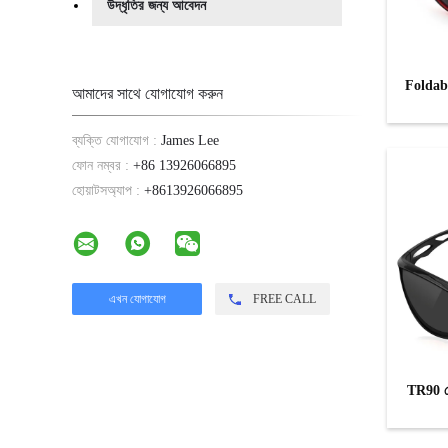
উদ্ধৃতির জন্য আবেদন
Foldable
আমাদের সাথে যোগাযোগ করুন
ব্যক্তি যোগাযোগ :
James Lee
ফোন নম্বর :
+86 13926066895
হোয়াটসঅ্যাপ :
+8613926066895
FREE CALL
TR90 পো