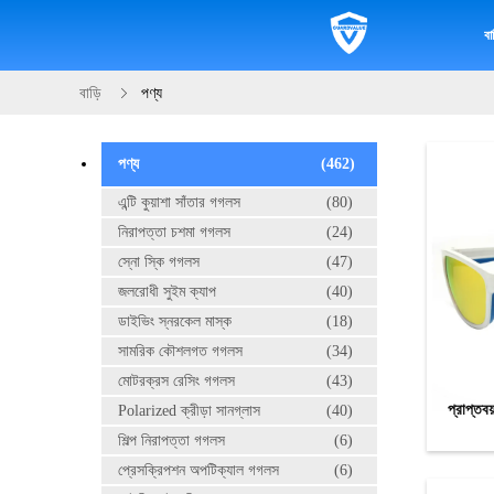
বাড
বাড়ি
পণ্য
পণ্য
(462)
এন্টি কুয়াশা সাঁতার গগলস
(80)
নিরাপত্তা চশমা গগলস
(24)
স্নো স্কি গগলস
(47)
জলরোধী সুইম ক্যাপ
(40)
ডাইভিং স্নরকেল মাস্ক
(18)
সামরিক কৌশলগত গগলস
(34)
মোটরক্রস রেসিং গগলস
(43)
প্রাপ্তব
Polarized ক্রীড়া সানগ্লাস
(40)
শিল্প নিরাপত্তা গগলস
(6)
প্রেসক্রিপশন অপটিক্যাল গগলস
(6)