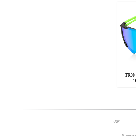
TR90 অ
1
ধরন