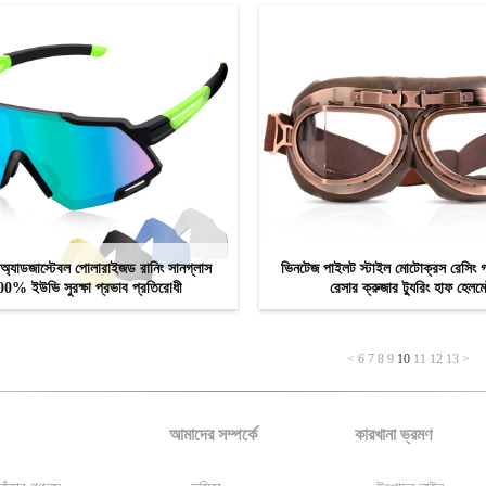
্যাডজাস্টেবল পোলারাইজড রানিং সানগ্লাস
ভিনটেজ পাইলট স্টাইল মোটোক্রস রেসিং
00% ইউভি সুরক্ষা প্রভাব প্রতিরোধী
রেসার ক্রুজার ট্যুরিং হাফ হেলম
এখন যোগাযোগ
এখন যোগাযোগ
<
6
7
8
9
10
11
12
13
>
আমাদের সম্পর্কে
কারখানা ভ্রমণ