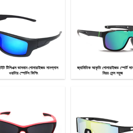
 লাইট টিপিএক্স ভাসমান পোলারাইজড সানগ্লাস
জ্যামিতিক আকৃতি পোলারাইজড স্পোর্ট সান
ওয়াটার স্পোর্টস ফিশিং
মিরর লেন্স সবুজ
এখন যোগাযোগ
এখন যোগাযোগ