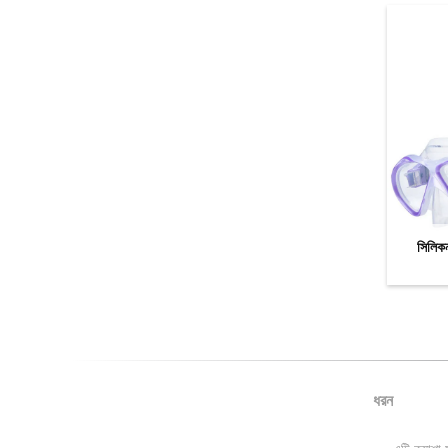
সিলিকন 
ধরন