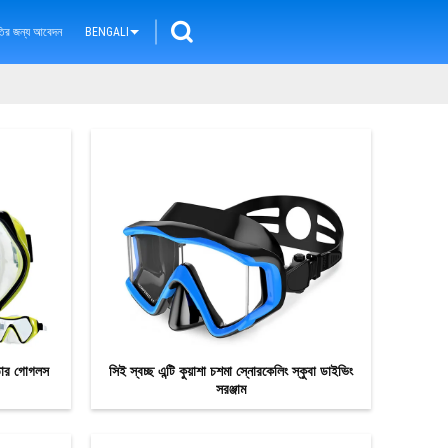
ৃতির জন্য আবেদন
BENGALI
ঁতার গোগলস
সিই স্বচ্ছ এন্টি কুয়াশা চশমা স্নোরকেলিং স্কুবা ডাইভিং
সরঞ্জাম
এখন যোগাযোগ