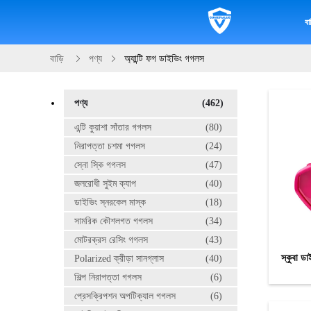
বাড
বাড়ি
পণ্য
অ্যান্টি ফগ ডাইভিং গগলস
পণ্য
(462)
এন্টি কুয়াশা সাঁতার গগলস
(80)
নিরাপত্তা চশমা গগলস
(24)
স্নো স্কি গগলস
(47)
জলরোধী সুইম ক্যাপ
(40)
ডাইভিং স্নরকেল মাস্ক
(18)
সামরিক কৌশলগত গগলস
(34)
মোটরক্রস রেসিং গগলস
(43)
স্কুবা ডা
Polarized ক্রীড়া সানগ্লাস
(40)
শিল্প নিরাপত্তা গগলস
(6)
প্রেসক্রিপশন অপটিক্যাল গগলস
(6)