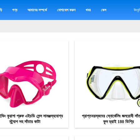
়ি
পণ্য
আমাদের সম্পর্কে
যোগাযোগ করুন
খবর
কেস
উদ্ধ
ইভিং কুয়াশা প্রুফ এইচডি লেন্স সামঞ্জস্যযোগ্য
প্রাপ্তবয়স্কদের স্নোর্কেলিং জলরোধী সা
স্ট্র্যাপ সহ সাঁতার কাটা
ফুল ড্রাই 180 ডিগ্রি
এখন যোগাযোগ
এখন যোগাযোগ