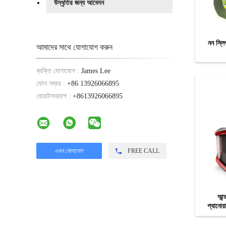
উদ্ধৃতির জন্য আবেদন
নন স্লি
আমাদের সাথে যোগাযোগ করুন
ব্যক্তি যোগাযোগ :
James Lee
ফোন নম্বর :
+86 13926066895
হোয়াটসঅ্যাপ :
+8613926066895
FREE CALL
আন্
প্যানোর