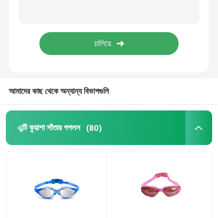
প্রেসক্রিপশন অপটিক্যাল গগলস
ডাইভিং সুইম ফিনস
ঘোড়া জকি গগলস
আমাদের কাছ থেকে অন্যান্য বিভাগগুলি
স্কাইডিভিং গগলস
এন্টি কুয়াশা সাঁতার গগলস
(80)
এন্টি কুয়াশা লেন্স
অ্যান্টি ফগ ডাইভিং গগলস
সাঁতারের জিনিসপত্র