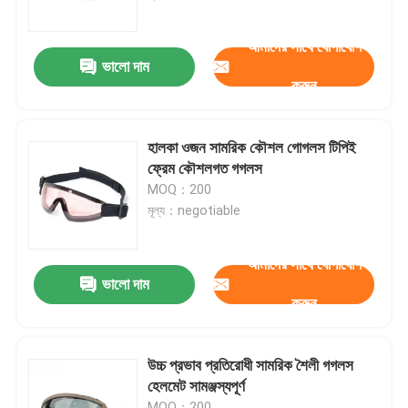
আমাদের সাথে যোগাযোগ
কারখানা ভ্রমণ
ভালো দাম
করুন
যোগাযোগ করুন
হালকা ওজন সামরিক কৌশল গোগলস টিপিই
খবর
ফ্রেম কৌশলগত গগলস
MOQ：200
মূল্য：negotiable
কেস
আমাদের সাথে যোগাযোগ
উদ্ধৃতির জন্য আবেদন
ভালো দাম
করুন
এন্টি কুয়াশা সাঁতার গগলস
উচ্চ প্রভাব প্রতিরোধী সামরিক শৈলী গগলস
হেলমেট সামঞ্জস্যপূর্ণ
নিরাপত্তা চশমা গগলস
MOQ：200