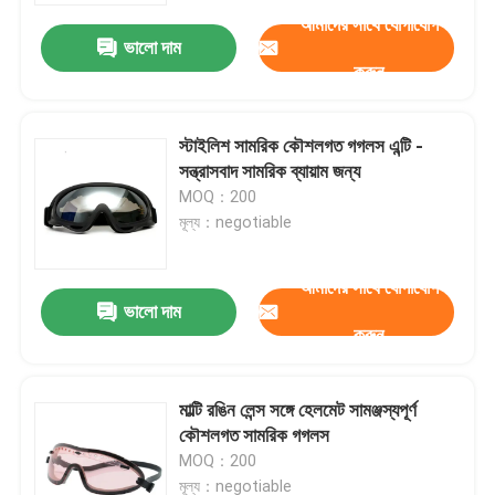
আমাদের সাথে যোগাযোগ
ভালো দাম
করুন
স্টাইলিশ সামরিক কৌশলগত গগলস এন্টি -
সন্ত্রাসবাদ সামরিক ব্যায়াম জন্য
MOQ：200
মূল্য：negotiable
আমাদের সাথে যোগাযোগ
ভালো দাম
করুন
বাড়ি
মাল্টি রঙিন লেন্স সঙ্গে হেলমেট সামঞ্জস্যপূর্ণ
পণ্য
কৌশলগত সামরিক গগলস
MOQ：200
আমাদের সম্পর্কে
মূল্য：negotiable