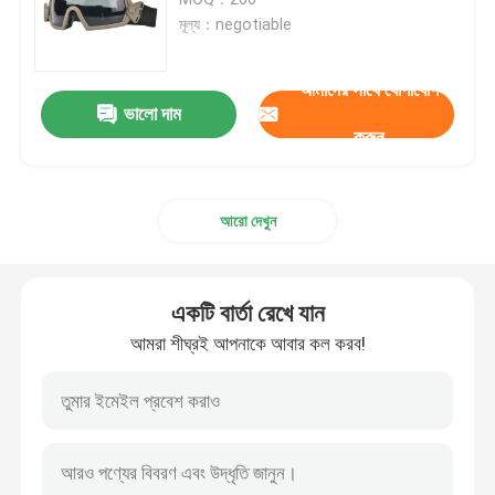
মূল্য：negotiable
স্নো স্কি গগলস
আমাদের সাথে যোগাযোগ
ভালো দাম
জলরোধী সুইম ক্যাপ
করুন
ডাইভিং স্নরকেল মাস্ক
আরো দেখুন
সামরিক কৌশলগত গগলস
একটি বার্তা রেখে যান
মোটরক্রস রেসিং গগলস
আমরা শীঘ্রই আপনাকে আবার কল করব!
Polarized ক্রীড়া সানগ্লাস
শিল্প নিরাপত্তা গগলস