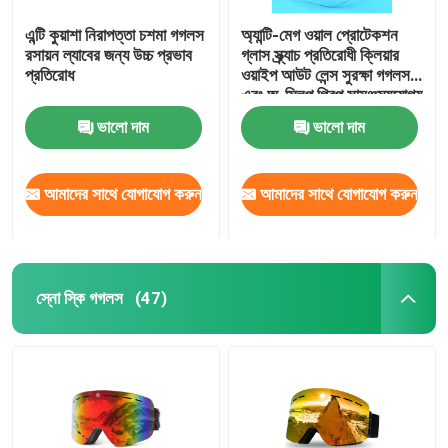
এন্টি কুয়াশা নিরাপত্তা চশমা গগলস
অ্যান্টি-মেগ ওয়াল প্রোটেকশন
রসায়ন ল্যাবের জন্য উচ্চ প্রভাব
গ্লাস স্ক্র্যাচ প্রতিরোধী ক্লিয়ার
প্রতিরোধ
ওয়াইপ আউট লেন্স সুরক্ষা গগলস
এবং অ-স্লিপ গ্রিপ সামঞ্জস্যযোগ্য
মন্দির ল্যাব গগলস
ভালো দাম
ভালো দাম
আমাদের সাথে যোগাযোগ করুন
আমাদের সাথে যোগাযোগ করুন
স্নো স্কি গগলস
(47)