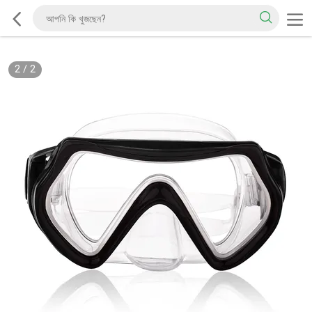
2
/
2