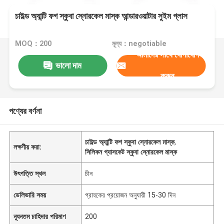
চাইল্ড অ্যান্টি ফগ স্কুবা স্নোরকেল মাস্ক আন্ডারওয়াটার সুইম গ্লাস
MOQ：200
মূল্য：negotiable
আমাদের সাথে যোগাযোগ
ভালো দাম
করুন
পণ্যের বর্ণনা
চাইল্ড অ্যান্টি ফগ স্কুবা স্নোরকেল মাস্ক
,
লক্ষণীয় করা:
সিলিকন গ্যাসকেট স্কুবা স্নোরকেল মাস্ক
উৎপত্তি স্থল
চীন
ডেলিভারি সময়
গ্রাহকের প্রয়োজন অনুযায়ী 15-30 দিন
ন্যূনতম চাহিদার পরিমাণ
200