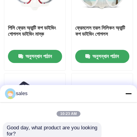
কারখানা ভ্রমণ
পিসি ফ্রেম অ্যান্টি ফগ ডাইভিং
ফ্রেমলেস তরল সিলিকন অ্যান্টি
গোগলস ডাইভিং মাস্ক
ফগ ডাইভিং গোগলস
যোগাযোগ করুন
অনুসন্ধান পাঠান
অনুসন্ধান পাঠান
খবর
কেস
sales
উদ্ধৃতির জন্য আবেদন
এন্টি কুয়াশা সাঁতার গগলস
10:23 AM
Good day, what product are you looking 
নিরাপত্তা চশমা গগলস
for?
ফুড গ্রেড সিলিকন স্ট্র্যাপ এন্টি
মিরর স্নোরকেলিং মাস্ক এন্টি ফগ