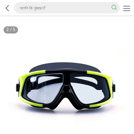
2
/
5