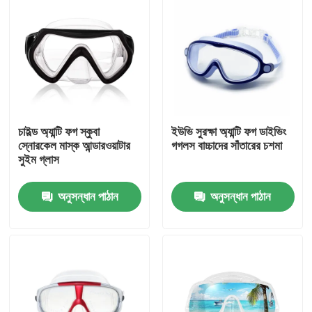
চাইল্ড অ্যান্টি ফগ স্কুবা
ইউভি সুরক্ষা অ্যান্টি ফগ ডাইভিং
স্নোরকেল মাস্ক আন্ডারওয়াটার
গগলস বাচ্চাদের সাঁতারের চশমা
সুইম গ্লাস
অনুসন্ধান পাঠান
অনুসন্ধান পাঠান
বাড়ি
পণ্য
আমাদের সম্পর্কে