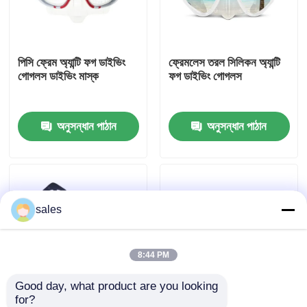
কারখানা ভ্রমণ
পিসি ফ্রেম অ্যান্টি ফগ ডাইভিং
ফ্রেমলেস তরল সিলিকন অ্যান্টি
গোগলস ডাইভিং মাস্ক
ফগ ডাইভিং গোগলস
যোগাযোগ করুন
অনুসন্ধান পাঠান
অনুসন্ধান পাঠান
খবর
কেস
sales
উদ্ধৃতির জন্য আবেদন
এন্টি কুয়াশা সাঁতার গগলস
8:44 PM
Good day, what product are you looking 
নিরাপত্তা চশমা গগলস
for?
ফুড গ্রেড সিলিকন স্ট্র্যাপ এন্টি
মিরর স্নোরকেলিং মাস্ক এন্টি ফগ