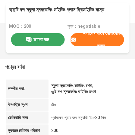
অ্যান্টি ফগ স্কুবা স্নরকেলিং ডাইভিং গ্লাস ফ্রিডাইভিং মাস্ক
MOQ：200
মূল্য：negotiable
আমাদের সাথে যোগাযোগ
ভালো দাম
করুন
পণ্যের বর্ণনা
স্কুবা স্নরকেলিং ডাইভিং চশমা
,
লক্ষণীয় করা:
এন্টি ফগ স্নরকেলিং ডাইভিং চশমা
উৎপত্তি স্থল
চীন
ডেলিভারি সময়
গ্রাহকের প্রয়োজন অনুযায়ী 15-30 দিন
ন্যূনতম চাহিদার পরিমাণ
200