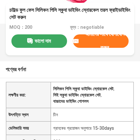
চাইল্ড ফুল ফেস সিলিকন পিসি স্কুবা ডাইভিং স্নোরকেল তরল ফ্রাইডাইভিং
সেট করুন
MOQ：200
মূল্য：negotiable
আমাদের সাথে যোগাযোগ
ভালো দাম
করুন
পণ্যের বর্ণনা
সিলিকন পিসি স্কুবা ডাইভিং স্নোরকেল সেট
,
লক্ষণীয় করা:
সিই স্কুবা ডাইভিং স্নোরকেল সেট
,
বাচ্চাদের ডাইভিং গোগলস
উৎপত্তি স্থল
চীন
ডেলিভারি সময়
গ্রাহকের প্রয়োজন অনুসারে 15-30days