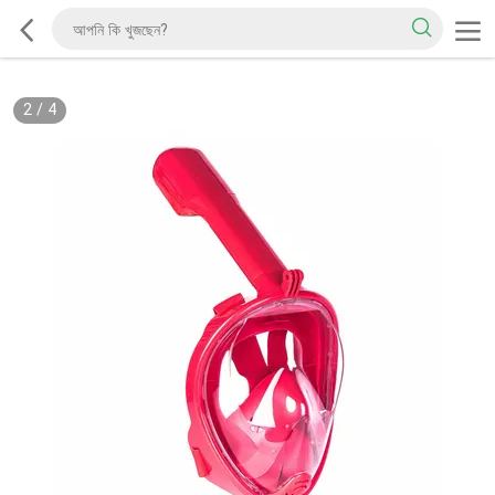
2
/
4