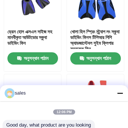
কারখানা ভ্রমণ
ড্রেন হোল এক্সএল সাইজ সহ
খোলা হিল স্প্রিং স্ট্র্যাপ লং স্কুবা
যোগাযোগ করুন
মানবীকৃত আউটডোর স্কুবা
ডাইভিং ফিনস টিপিআর পিপি
ডাইভিং ফিন
অ্যাডজাস্টেবল সুইম ফ্লিপার
স্নরকেল ফিন
খবর
অনুসন্ধান পাঠান
অনুসন্ধান পাঠান
কেস
উদ্ধৃতির জন্য আবেদন
sales
এন্টি কুয়াশা সাঁতার গগলস
12:06 PM
নিরাপত্তা চশমা গগলস
Good day, what product are you looking 