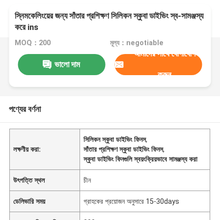
স্নিমকেলিংয়ের জন্য সাঁতার প্রশিক্ষণ সিলিকন স্কুবা ডাইভিং স্ব-সামঞ্জস্য
করে ins
MOQ：200
মূল্য：negotiable
আমাদের সাথে যোগাযোগ
ভালো দাম
করুন
পণ্যের বর্ণনা
সিলিকন স্কুবা ডাইভিং ফিনস
,
লক্ষণীয় করা:
সাঁতার প্রশিক্ষণ স্কুবা ডাইভিং ফিনস
,
স্কুবা ডাইভিং ফিনগুলি স্বয়ংক্রিয়ভাবে সামঞ্জস্য করা
উৎপত্তি স্থল
চীন
ডেলিভারি সময়
গ্রাহকের প্রয়োজন অনুসারে 15-30days