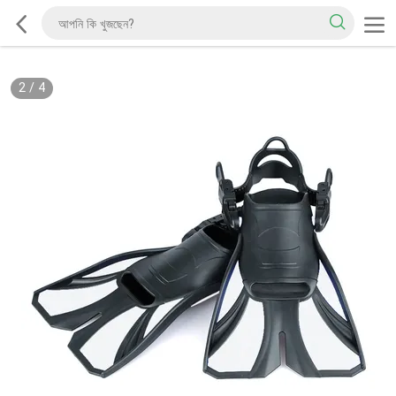
2
/
4