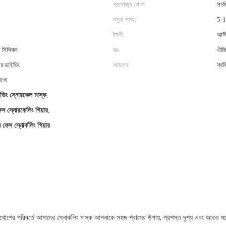
প্রযোজ্য লোক:
সার্
নমুনা সময়:
5-1
শৈলী:
আউ
া সিলিকন
রঙ:
ঐচ্ছ
ার ডাইভিং
আয়তন:
স্বনি
োগো
ইভিং স্নোরকেল মাস্ক
,
স স্নোরকেলিং গিয়ার
,
 ফেস স্নোর্কলিং গিয়ার
ুখোশের পরিবর্তে আমাদের স্নোর্কলিং মাস্ক আপনাকে সহজ শ্বাসের উপায়, প্রশস্ত দৃশ্য এবং আরও মনোরম