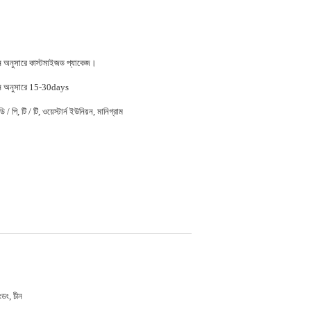
জন অনুসারে কাস্টমাইজড প্যাকেজ।
জন অনুসারে 15-30days
 / পি, টি / টি, ওয়েস্টার্ন ইউনিয়ন, মানিগ্রাম
াংডং, চীন