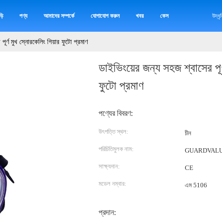
়ি
পণ্য
আমাদের সম্পর্কে
যোগাযোগ করুন
খবর
কেস
উদ্ধ
পূর্ণ মুখ স্নোরকেলিং গিয়ার ফুটো প্রমাণ
ডাইভিংয়ের জন্য সহজ শ্বাসের পূর
ফুটো প্রমাণ
পণ্যের বিবরণ:
উৎপত্তি স্থল:
চীন
পরিচিতিমুলক নাম:
GUARDVAL
সাক্ষ্যদান:
CE
মডেল নম্বার:
এম 5106
প্রদান: