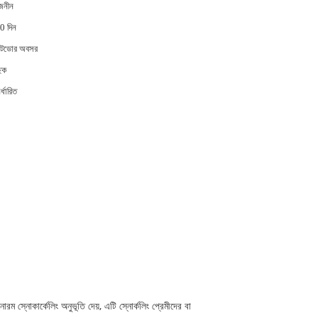
বজনীন
0 দিন
টডোর অবসর
িক
র্ধারিত
 স্নোকার্কেলিং অনুভূতি দেয়, এটি স্নোর্কলিং প্রেমীদের বা