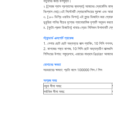
নতুনদের জন্য উপযুক্ত।
২ [[সহজ শ্বাস প্রশ্বাসের ব্যবস্থা] আমাদের স্নোর্কেলিং মাস
নিঃশ্বাস দেয়)।এই সিস্টেমটি স্নোরকেলিংয়ের সুরক্ষা এবং আরাম
৩. [১৮০ ডিগ্রি ওয়াইড ভিশন] এই সুন্দর ডিজাইন করা স্নোর
ডুবুরিরা পানির নীচের দৃশ্যের প্যানোরামিক দৃশ্যটি অনুভব কর
৪. [ফুটো-প্রুফ ডিজাইন] খাবার-গ্রেড সিলিকন উপাদানটি স্নো
স্ট্যান্ডার্ড এক্সপোর্ট প্যাকেজ
1. পেপার ছোট ছোট অভ্যন্তর বাক্স প্যাকিং, 10 পিসি গগলস
2. কাগজের শক্ত কাগজ, 10 পিসি ছোট অভ্যন্তরীণ বাক্সগুল
শিপিংয়ের উপায়: সমুদ্রপথে, এয়ারের মাধ্যমে faster আমাদের
যোগানের ক্ষমতা
সরবরাহের ক্ষমতা: প্রতি মাসে 100000 পিস / পিস
অগ্রজ সময়
নমুনা সীসা সময়:
সর্বাধিক সীসা সময়: