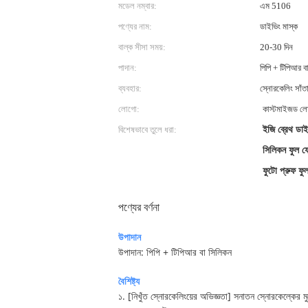
মডেল নম্বার:
এম 5106
পণ্যের নাম:
ডাইভিং মাস্ক
বাল্ক সীসা সময়:
20-30 দিন
পাদান:
পিপি + টিপিআর ব
ব্যবহার:
স্নোরকেলিং সাঁত
লোগো:
কাস্টমাইজড ল
বিশেষভাবে তুলে ধরা:
ইজি ব্রেথ ডা
সিলিকন ফুল ফে
ফুটো প্রুফ ফুল
পণ্যের বর্ণনা
উপাদান
উপাদান: পিপি + টিপিআর বা সিলিকন
বৈশিষ্ট্য
১. [নিখুঁত স্নোরকেলিংয়ের অভিজ্ঞতা] সনাতন স্নোরকেল্কের ম