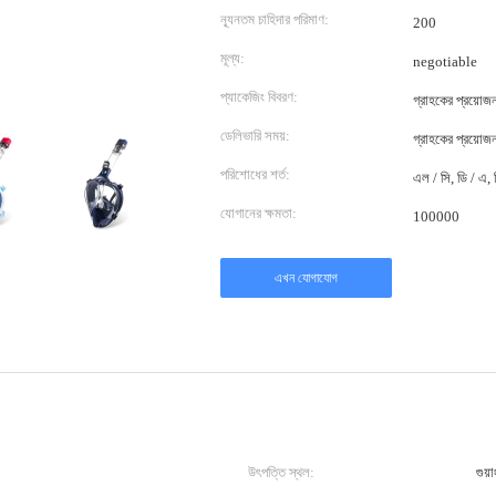
ন্যূনতম চাহিদার পরিমাণ:
200
মূল্য:
negotiable
প্যাকেজিং বিবরণ:
গ্রাহকের প্রয়ো
ডেলিভারি সময়:
গ্রাহকের প্রয়ো
পরিশোধের শর্ত:
এল / সি, ডি / এ, ডি
যোগানের ক্ষমতা:
100000
এখন যোগাযোগ
উৎপত্তি স্থল:
গুয়