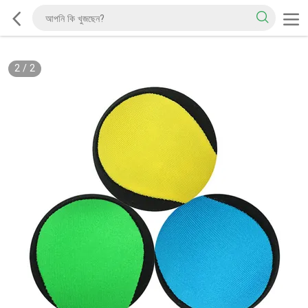
2
/
2