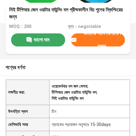
সিই টিপিআর জেল ওয়াটার বাউন্সিং বল গ্রীষ্মকালীন বিচ পুলের স্কিপিংয়ের
জন্য
MOQ：200
মূল্য：negotiable
আমাদের সাথে যোগাযোগ
ভালো দাম
করুন
পণ্যের বর্ণনা
ওয়েভের্ননার বল জল খেলনা
,
লক্ষণীয় করা:
টিপিআর জেল ওয়াটার বাউন্সিং বল
,
সিই ওয়াটার বাউন্সিং বল
উৎপত্তি স্থল
চীন
ডেলিভারি সময়
গ্রাহকের প্রয়োজন অনুসারে 15-30days