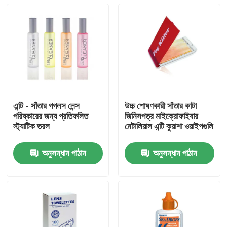
এন্টি - সাঁতার গগলস লেন্স
উচ্চ শোষণকারী সাঁতার কাটা
পরিষ্কারের জন্য প্রতিফলিত
জিনিসপত্র মাইক্রোফাইবার
স্ট্যাটিক তরল
মেটালিয়াল এন্টি কুয়াশা ওয়াইপগুলি
অনুসন্ধান পাঠান
অনুসন্ধান পাঠান
বাড়ি
পণ্য
আমাদের সম্পর্কে