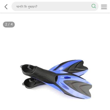
2
/
4