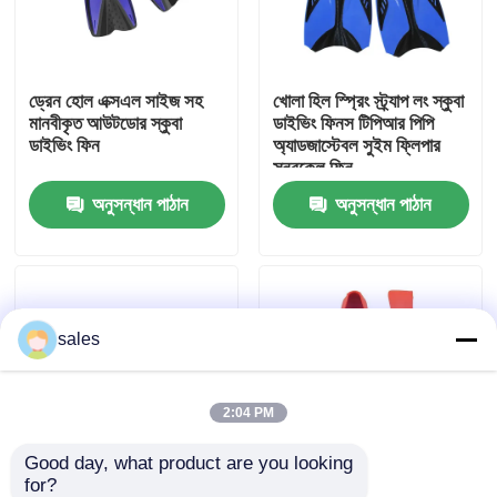
কারখানা ভ্রমণ
ড্রেন হোল এক্সএল সাইজ সহ
খোলা হিল স্প্রিং স্ট্র্যাপ লং স্কুবা
মানবীকৃত আউটডোর স্কুবা
ডাইভিং ফিনস টিপিআর পিপি
যোগাযোগ করুন
ডাইভিং ফিন
অ্যাডজাস্টেবল সুইম ফ্লিপার
স্নরকেল ফিন
অনুসন্ধান পাঠান
অনুসন্ধান পাঠান
খবর
কেস
sales
উদ্ধৃতির জন্য আবেদন
এন্টি কুয়াশা সাঁতার গগলস
2:04 PM
Good day, what product are you looking 
নিরাপত্তা চশমা গগলস
for?
শর্ট ব্লেড সাঁতারের ফ্লিপার
ডাইভিং সাঁতার প্রশিক্ষণের জন্য