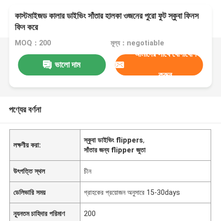
কাস্টমাইজড কালার ডাইভিং সাঁতার হালকা ওজনের পুরো ফুট স্কুবা ফিনস
ফিন করে
MOQ：200
মূল্য：negotiable
আমাদের সাথে যোগাযোগ
ভালো দাম
করুন
পণ্যের বর্ণনা
স্কুবা ডাইভিং flippers
,
লক্ষণীয় করা:
সাঁতার জন্য flipper জুতা
উৎপত্তি স্থল
চীন
ডেলিভারি সময়
গ্রাহকের প্রয়োজন অনুসারে 15-30days
ন্যূনতম চাহিদার পরিমাণ
200