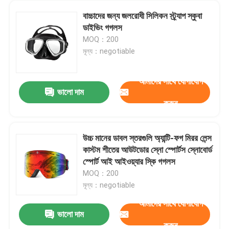
বাচ্চাদের জন্য জলরোধী সিলিকন স্ট্র্যাপ স্কুবা
ডাইভিং গগলস
MOQ：200
মূল্য：negotiable
আমাদের সাথে যোগাযোগ
ভালো দাম
করুন
উচ্চ মানের ডাবল স্তরগুলি অ্যান্টি-ফগ মিরর লেন্স
কাস্টম শীতের আউটডোর স্নো স্পোর্টস স্নোবোর্ড
স্পোর্ট আই আইওয়্যার স্কি গগলস
MOQ：200
মূল্য：negotiable
আমাদের সাথে যোগাযোগ
ভালো দাম
করুন