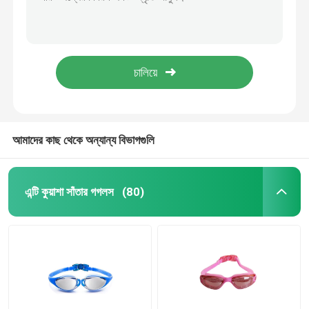
আরামদায়ক পা পকেট সঙ্গে হলুদ কালো ওপেন হিল স্কুবা ডাইভিং ফিন
উচ্চ পারফরম্যান্স ডাইভিং সাঁতার ফিনস প্রিমিয়াম পিপি এবং টিপিই উপাদান তৈরি
স্নো স্কি গগলস
সোনারকেলিং ডাইভিং সাঁতারের জন্য কমপ্যাক্ট সাইজের ট্র্যাভেল স্নোরকেল ফিনে
3 ডি এরগোনমিক ডিজাইন ডাইভিং সাঁতার কাটা সংযোজিত শর্ট স্নারকেলিং ফিনস
জলরোধী সুইম ক্যাপ
ওপেন হিল ডিজাইনের সাথে পেশাদার ছোট স্কুবা ডাইভিং ফ্লিপার
ডাইভিং স্নরকেল মাস্ক
আমাদের কাছ থেকে অন্যান্য বিভাগগুলি
সামরিক কৌশলগত গগলস
এন্টি কুয়াশা সাঁতার গগলস
(80)
মোটরক্রস রেসিং গগলস
Polarized ক্রীড়া সানগ্লাস
শিল্প নিরাপত্তা গগলস