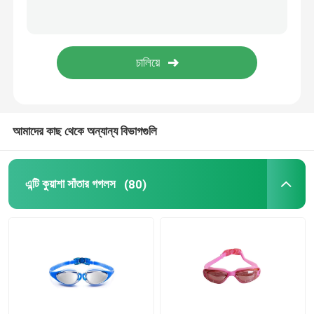
প্রেসক্রিপশন অপটিক্যাল গগলস
ডাইভিং সুইম ফিনস
ঘোড়া জকি গগলস
আমাদের কাছ থেকে অন্যান্য বিভাগগুলি
স্কাইডিভিং গগলস
এন্টি কুয়াশা সাঁতার গগলস
(80)
এন্টি কুয়াশা লেন্স
অ্যান্টি ফগ ডাইভিং গগলস
সাঁতারের জিনিসপত্র