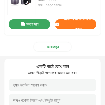
মূল্য：negotiable
স্নো স্কি গগলস
আমাদের সাথে যোগাযোগ
ভালো দাম
জলরোধী সুইম ক্যাপ
করুন
ডাইভিং স্নরকেল মাস্ক
আরো দেখুন
সামরিক কৌশলগত গগলস
একটি বার্তা রেখে যান
মোটরক্রস রেসিং গগলস
আমরা শীঘ্রই আপনাকে আবার কল করব!
Polarized ক্রীড়া সানগ্লাস
শিল্প নিরাপত্তা গগলস