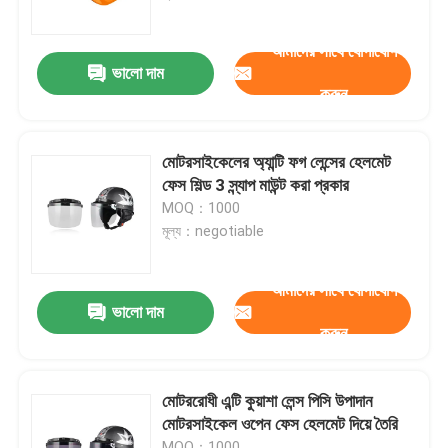
আমাদের সাথে যোগাযোগ
কারখানা ভ্রমণ
ভালো দাম
করুন
যোগাযোগ করুন
মোটরসাইকেলের অ্যান্টি ফগ লেন্সের হেলমেট
খবর
ফেস শিল্ড 3 স্ন্যাপ মাউন্ট করা প্রকার
MOQ：1000
মূল্য：negotiable
কেস
আমাদের সাথে যোগাযোগ
উদ্ধৃতির জন্য আবেদন
ভালো দাম
করুন
এন্টি কুয়াশা সাঁতার গগলস
মোটররোধী এন্টি কুয়াশা লেন্স পিসি উপাদান
মোটরসাইকেল ওপেন ফেস হেলমেট দিয়ে তৈরি
নিরাপত্তা চশমা গগলস
MOQ：1000